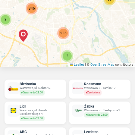
346
3
236
3
Leaflet
|
©
OpenStreetMap
contributors
Biedronka
Rossmann
Warszawa, ul. Dobra 42
Warszawa, ul. Tamka 17
Otwarte do 23:00
Zamknięte
Lidl
Żabka
Warszawa, ul. Józefa
Warszawa, ul. Elektryczna 2
Sierakowskiego 4
Otwarte do 23:00
Otwarte do 23:00
ABC
Lewiatan