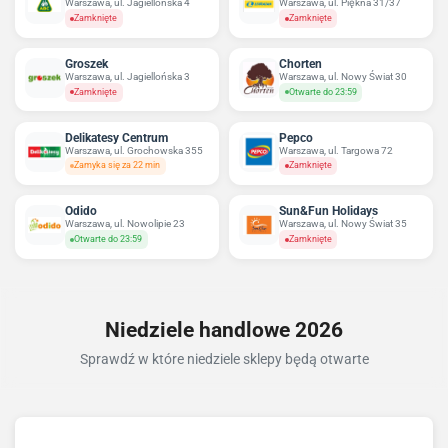
Warszawa, ul. Jagiellońska 4
Warszawa, ul. Piękna 31/37
Zamknięte
Zamknięte
Groszek
Chorten
Warszawa, ul. Jagiellońska 3
Warszawa, ul. Nowy Świat 30
Zamknięte
Otwarte do 23:59
Delikatesy Centrum
Pepco
Warszawa, ul. Grochowska 355
Warszawa, ul. Targowa 72
Zamyka się za 22 min
Zamknięte
Odido
Sun&Fun Holidays
Warszawa, ul. Nowolipie 23
Warszawa, ul. Nowy Świat 35
Otwarte do 23:59
Zamknięte
Niedziele handlowe 2026
Sprawdź w które niedziele sklepy będą otwarte