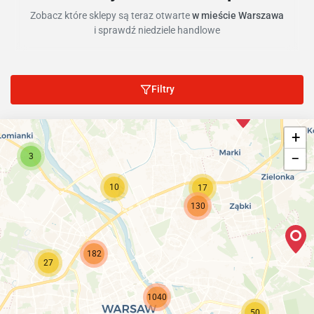
Zobacz które sklepy są teraz otwarte
w mieście Warszawa
i sprawdź niedziele handlowe
Filtry
+
−
3
10
17
130
182
27
1040
50